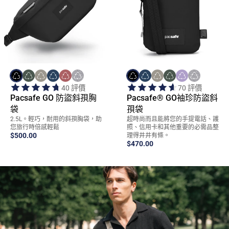
Quick Add
Quick Add
40 評價
70 評價
Pacsafe GO 防盜斜孭胸
Pacsafe® GO袖珍防盜斜
袋
孭袋
2.5L。輕巧，耐用的斜孭胸袋，助
超時尚而且能將您的手提電話、護
您旅行時倍感輕鬆
照、信用卡和其他重要的必需品整
$500.00
理得井井有條。
$470.00