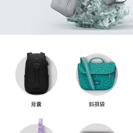
背囊
斜孭袋