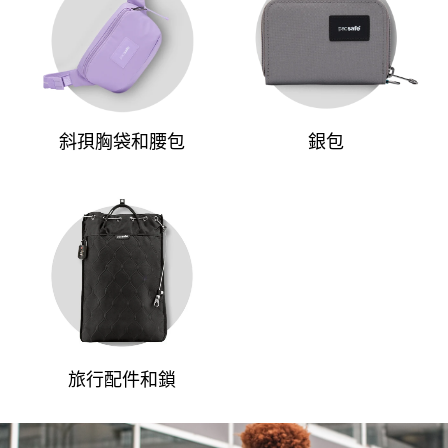
斜孭胸袋和腰包
銀包
旅行配件和鎖