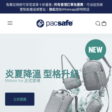
點擊註冊即可享受首單 9 折優惠
|
所有香港訂單免運費
｜可派送到順
豐智能櫃或順豐站｜
按此
開始Whatsapp即時對話
炎夏降溫 型格升級
Meteor Ice 正式登場
立即選購