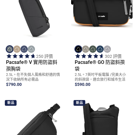
Quick Add
Quick Add
250 評價
302 評價
Pacsafe® V 實用防盜斜
Pacsafe® GO 防盜斜孭
孭胸袋
袋
2.5L。在不失個人風格和舒適的情
2.5L。7英吋平板電腦 /完美大小
況下收納所有必需品
的斜孭袋，適合旅行和城市生活
$790.00
$590.00
新品
新品