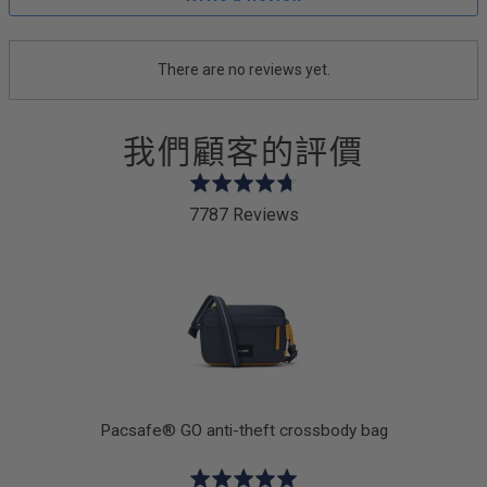
There are no reviews yet.
我們顧客的評價
Rated
4.7
7787 Reviews
out
of
5
k
Pacsafe® GO anti-theft crossbody bag
Rated