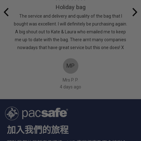
5
Holiday bag
out
 lot of
The service and delivery and quality of the bag that I
of
. It’s
bought was excellent. I will definitely be purchasing again.
5
d. Very
A big shout out to Kate & Laura who emailed me to keep
too
me up to date with the bag. There arnt many companies
nowadays that have great service but this one does! X
MP
Mrs P. P.
4 days ago
加入我們的旅程