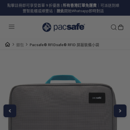
點擊註冊即可享受首單 9 折優惠
|
所有香港訂單免運費
｜可派送到順
豐智能櫃或順豐站｜
按此
開始Whatsapp即時對話
銀包
Pacsafe® RFIDsafe® RFID 屏蔽裝備小袋