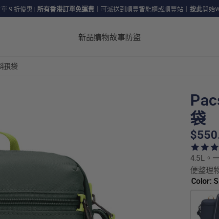
 9 折優惠
|
所有香港訂單免運費
｜可派送到順豐智能櫃或順豐站｜
按此
開始W
新品
購物
故事
防盜
盜斜孭袋
Pa
袋
$550
4.5L
便整理
Color: 