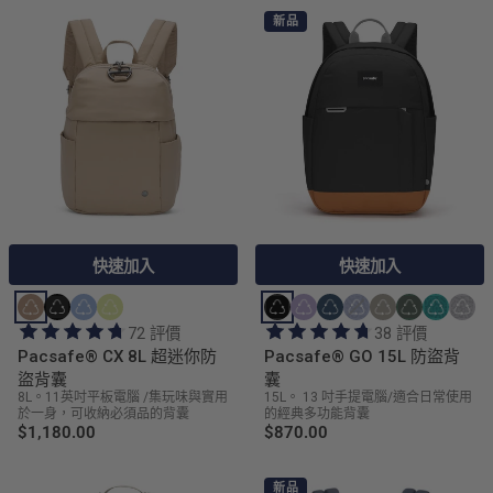
新品
快速加入
快速加入
72 評價
38 評價
Pacsafe® CX 8L 超迷你防
Pacsafe® GO 15L 防盜背
盜背囊
囊
8L。11英吋平板電腦 /集玩味與實用
15L。 13 吋手提電腦/適合日常使用
於一身，可收納必須品的背囊
的經典多功能背囊
$1,180.00
$870.00
新品