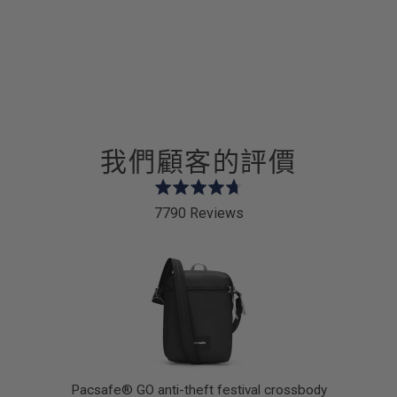
我們顧客的評價
Rated
4.7
7790 Reviews
out
of
5
dy
Pacsafe® GO anti-theft festival crossbody