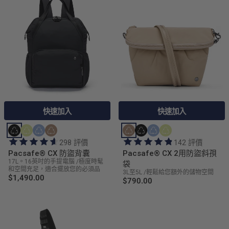
快速加入
快速加入
298 評價
142 評價
Pacsafe® CX 防盜背囊
Pacsafe® CX 2用防盜斜孭
17L。16英吋的手提電腦 /極度時髦
袋
和空間充足，適合擺放您的必須品
3L至5L /輕鬆給您額外的儲物空間
$1,490.00
$790.00