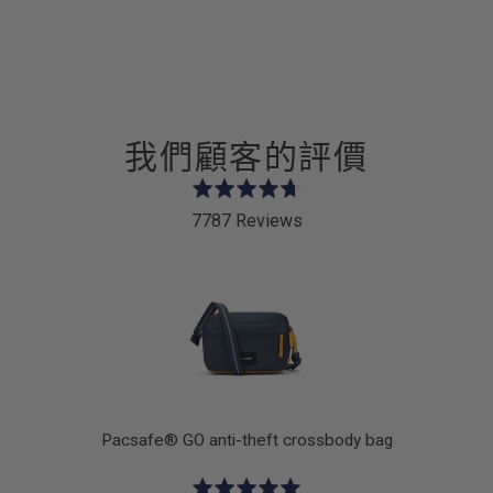
我們顧客的評價
Rated
4.7
7787 Reviews
out
of
5
k
Pacsafe® GO anti-theft crossbody bag
Rated