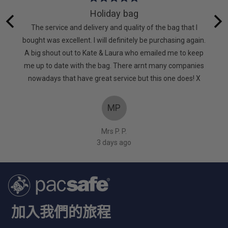
5
Holiday bag
out
 lot of
The service and delivery and quality of the bag that I
of
. It’s
bought was excellent. I will definitely be purchasing again.
5
d. Very
A big shout out to Kate & Laura who emailed me to keep
too
me up to date with the bag. There arnt many companies
nowadays that have great service but this one does! X
MP
Mrs P. P.
3 days ago
加入我們的旅程